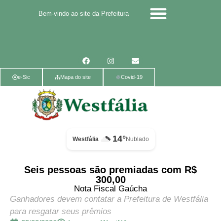
Bem-vindo ao site da Prefeitura
Calendário de eventos
Calendário de Eventos
Parcerias Voluntárias
Política de Privacidade
e-Sic
Mapa do site
Covid-19
14°
Westfália
Nublado
Seis pessoas são premiadas com R$
300,00
Nota Fiscal Gaúcha
Ganhadores devem contatar a Prefeitura de Westfália
para resgatar seus prêmios