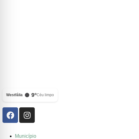
9°
Westfália
Céu limpo
Município