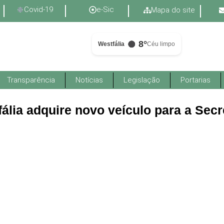
Covid-19
e-Sic
Mapa do site
8°
Westfália
Céu limpo
Transparência
Notícias
Legislação
Portarias
fália adquire novo veículo para a Sec