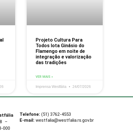
al
Projeto Cultura Para
Todos lota Ginásio do
Flamengo em noite de
integração e valorização
das tradições
VER MAIS »
26
Imprensa Westfália
24/07/2026
Telefone:
(51) 3762-4553
tfália
E-mail:
westfalia@westfalia.rs.gov.br
88 –
3-000