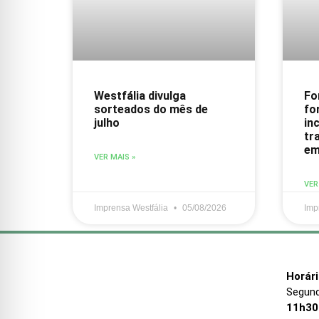
Westfália divulga
Fo
sorteados do mês de
fo
julho
inc
tr
em
VER MAIS »
VER
Imprensa Westfália
05/08/2026
Imp
Horár
Segund
11h30