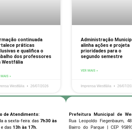
rmação continuada
Administração Municip
rtalece práticas
alinha ações e projeta
lusivas e qualifica o
prioridades para o
abalho dos professores
segundo semestre
 Westfália
VER MAIS »
 MAIS »
rensa Westfália
26/07/2026
Imprensa Westfália
26/07/20
io de Atendimento:
Prefeitura Municipal de Wes
a a sexta-feira: das
7h30 às
Rua Leopoldo Fiegenbaum, 4
e das
13h às 17h.
Bairro do Parque | CEP 9589