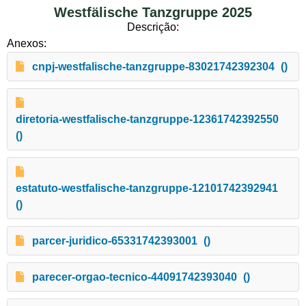
Westfälische Tanzgruppe 2025
Descrição:
Anexos:
cnpj-westfalische-tanzgruppe-83021742392304
()
diretoria-westfalische-tanzgruppe-12361742392550
()
estatuto-westfalische-tanzgruppe-12101742392941
()
parcer-juridico-65331742393001
()
parecer-orgao-tecnico-44091742393040
()