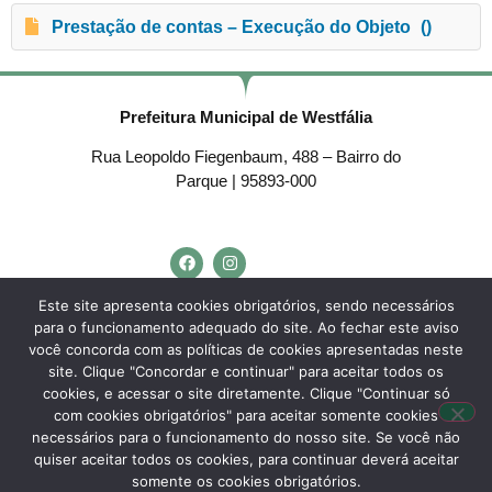
Prestação de contas – Execução do Objeto
()
Prefeitura Municipal de Westfália
Rua Leopoldo Fiegenbaum, 488 – Bairro do
Parque | 95893-000
Telefone:
(51) 3762-4553
Este site apresenta cookies obrigatórios, sendo necessários
para o funcionamento adequado do site. Ao fechar este aviso
E-mail:
westfalia@westfalia.rs.gov.br
você concorda com as políticas de cookies apresentadas neste
Horário de Atendimento:
site. Clique "Concordar e continuar" para aceitar todos os
cookies, e acessar o site diretamente. Clique "Continuar só
Segunda a sexta-feira:
com cookies obrigatórios" para aceitar somente cookies
necessários para o funcionamento do nosso site. Se você não
Das
7h30 às 11h30
e das
13h às 17h.
quiser aceitar todos os cookies, para continuar deverá aceitar
somente os cookies obrigatórios.