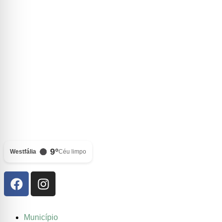
9°
Westfália
Céu limpo
Município