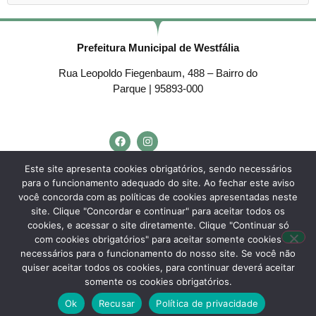
Prefeitura Municipal de Westfália
Rua Leopoldo Fiegenbaum, 488 – Bairro do
Parque | 95893-000
Telefone:
(51) 3762-4553
Este site apresenta cookies obrigatórios, sendo necessários
para o funcionamento adequado do site. Ao fechar este aviso
E-mail:
westfalia@westfalia.rs.gov.br
você concorda com as políticas de cookies apresentadas neste
Horário de Atendimento:
site. Clique "Concordar e continuar" para aceitar todos os
cookies, e acessar o site diretamente. Clique "Continuar só
Segunda a sexta-feira:
com cookies obrigatórios" para aceitar somente cookies
necessários para o funcionamento do nosso site. Se você não
Das
7h30 às 11h30
e das
13h às 17h.
quiser aceitar todos os cookies, para continuar deverá aceitar
somente os cookies obrigatórios.
Desenvolvido por
Agência do Vale
– Município de Westfália – RS – Todos os
Ok
Recusar
Política de privacidade
direitos reservados.