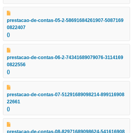
prestacao-de-contas-05-2-58691684261907-5087169
0822407
()
prestacao-de-contas-06-2-74341689079076-3114169
0822556
()
prestacao-de-contas-07-51291689098214-899116908
22661
()
prestacao-de-contas-08-82971689098624-541616908