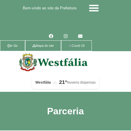
Bem-vindo ao site da Prefeitura
Calendário de eventos
Calendário de Eventos
Parcerias Voluntárias
Política de Privacidade
e-Sic
Mapa do site
Covid-19
21°
Westfália
Nuvens dispersas
Parceria