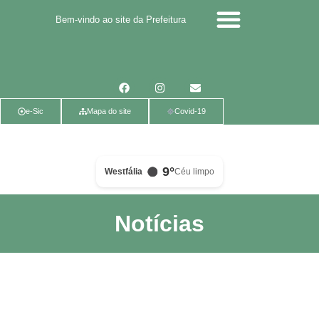
Bem-vindo ao site da Prefeitura
Calendário de eventos
Calendário de Eventos
Parcerias Voluntárias
Política de Privacidade
e-Sic
Mapa do site
Covid-19
9°
Westfália
Céu limpo
Notícias