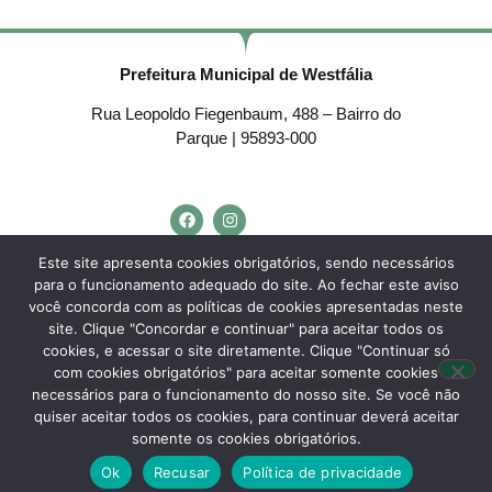
Prefeitura Municipal de Westfália
Rua Leopoldo Fiegenbaum, 488 – Bairro do
Parque | 95893-000
Telefone:
(51) 3762-4553
Este site apresenta cookies obrigatórios, sendo necessários
para o funcionamento adequado do site. Ao fechar este aviso
E-mail:
westfalia@westfalia.rs.gov.br
você concorda com as políticas de cookies apresentadas neste
Horário de Atendimento:
site. Clique "Concordar e continuar" para aceitar todos os
cookies, e acessar o site diretamente. Clique "Continuar só
Segunda a sexta-feira:
com cookies obrigatórios" para aceitar somente cookies
necessários para o funcionamento do nosso site. Se você não
Das
7h30 às 11h30
e das
13h às 17h.
quiser aceitar todos os cookies, para continuar deverá aceitar
somente os cookies obrigatórios.
Desenvolvido por
Agência do Vale
– Município de Westfália – RS – Todos os
Ok
Recusar
Política de privacidade
direitos reservados.