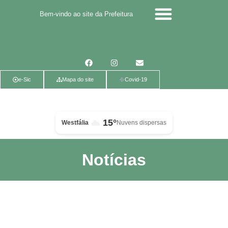
Bem-vindo ao site da Prefeitura
Calendário de eventos
Calendário de Eventos
Parcerias Voluntárias
Política de Privacidade
e-Sic
Mapa do site
Covid-19
15°
Westfália
Nuvens dispersas
Notícias