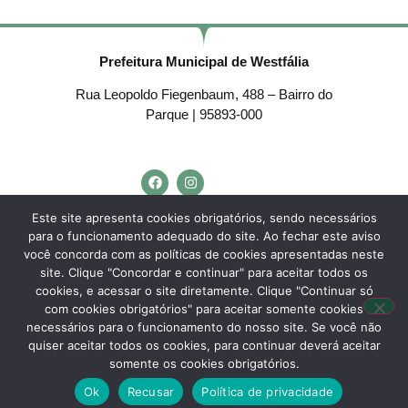
Prefeitura Municipal de Westfália
Rua Leopoldo Fiegenbaum, 488 – Bairro do
Parque | 95893-000
Telefone:
(51) 3762-4553
Este site apresenta cookies obrigatórios, sendo necessários
para o funcionamento adequado do site. Ao fechar este aviso
E-mail:
westfalia@westfalia.rs.gov.br
você concorda com as políticas de cookies apresentadas neste
Horário de Atendimento:
site. Clique "Concordar e continuar" para aceitar todos os
cookies, e acessar o site diretamente. Clique "Continuar só
Segunda a sexta-feira:
com cookies obrigatórios" para aceitar somente cookies
necessários para o funcionamento do nosso site. Se você não
Das
7h30 às 11h30
e das
13h às 17h.
quiser aceitar todos os cookies, para continuar deverá aceitar
somente os cookies obrigatórios.
Desenvolvido por
Agência do Vale
– Município de Westfália – RS – Todos os
Ok
Recusar
Política de privacidade
direitos reservados.