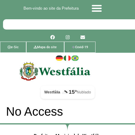
Bem-vindo ao site da Prefeitura
e-Sic
Mapa do site
Covid-19
15°
Westfália
Nublado
No Access