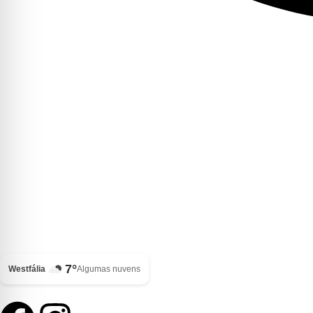
7°
Westfália
Algumas nuvens