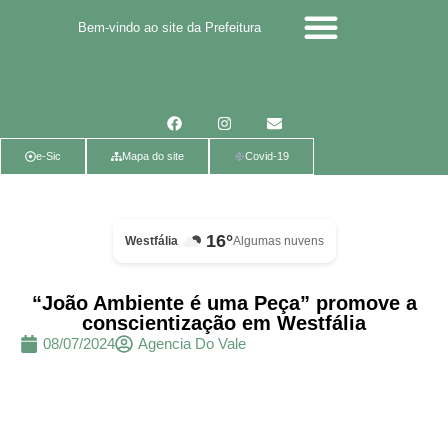
Bem-vindo ao site da Prefeitura
Calendário de eventos
Calendário de Eventos
Parcerias Voluntárias
Política de Privacidade
e-Sic
Mapa do site
Covid-19
16°
Westfália
Algumas nuvens
“João Ambiente é uma Peça” promove a
conscientização em Westfália
08/07/2024
Agencia Do Vale