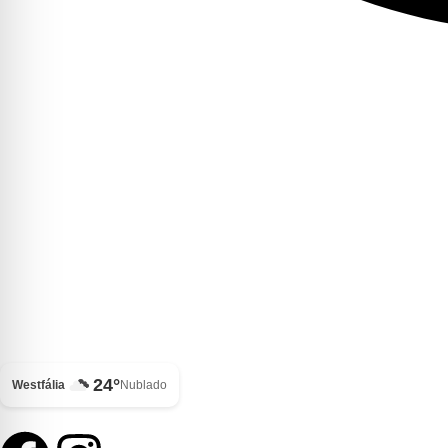
24°
Westfália
Nublado