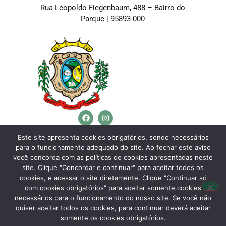
Rua Leopoldo Fiegenbaum, 488 – Bairro do
Parque | 95893-000
Telefone:
(51) 3762-4553
Este site apresenta cookies obrigatórios, sendo necessários
para o funcionamento adequado do site. Ao fechar este aviso
E-mail:
westfalia@westfalia.rs.gov.br
você concorda com as políticas de cookies apresentadas neste
Horário de Atendimento:
site. Clique "Concordar e continuar" para aceitar todos os
cookies, e acessar o site diretamente. Clique "Continuar só
Segunda a sexta-feira:
com cookies obrigatórios" para aceitar somente cookies
necessários para o funcionamento do nosso site. Se você não
Das
7h30 às 11h30
e das
13h às 17h.
quiser aceitar todos os cookies, para continuar deverá aceitar
somente os cookies obrigatórios.