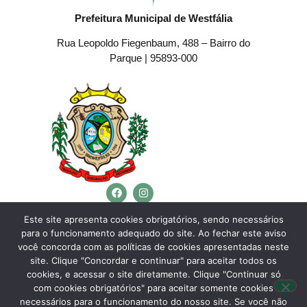
Prefeitura Municipal de Westfália
Rua Leopoldo Fiegenbaum, 488 – Bairro do
Parque | 95893-000
Telefone:
(51) 3762-4553
Este site apresenta cookies obrigatórios, sendo necessários
para o funcionamento adequado do site. Ao fechar este aviso
E-mail:
westfalia@westfalia.rs.gov.br
você concorda com as políticas de cookies apresentadas neste
Horário de Atendimento:
site. Clique "Concordar e continuar" para aceitar todos os
cookies, e acessar o site diretamente. Clique "Continuar só
Segunda a sexta-feira:
com cookies obrigatórios" para aceitar somente cookies
necessários para o funcionamento do nosso site. Se você não