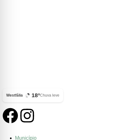
18°
Westfália
Chuva leve
Município