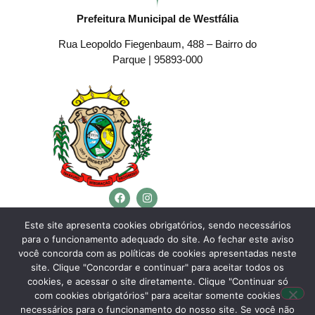
Prefeitura Municipal de Westfália
Rua Leopoldo Fiegenbaum, 488 – Bairro do
Parque | 95893-000
Telefone:
(51) 3762-4553
Este site apresenta cookies obrigatórios, sendo necessários
para o funcionamento adequado do site. Ao fechar este aviso
E-mail:
westfalia@westfalia.rs.gov.br
você concorda com as políticas de cookies apresentadas neste
Horário de Atendimento:
site. Clique "Concordar e continuar" para aceitar todos os
cookies, e acessar o site diretamente. Clique "Continuar só
Segunda a sexta-feira:
com cookies obrigatórios" para aceitar somente cookies
necessários para o funcionamento do nosso site. Se você não