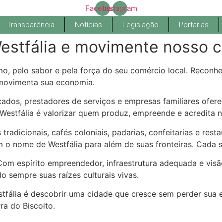
Facebook
Instagram
Transparência
Notícias
Legislação
Portarias
Westfália e movimente nosso 
, pelo sabor e pela força do seu comércio local. Reconhe
 movimenta sua economia.
rcados, prestadores de serviços e empresas familiares ofe
estfália é valorizar quem produz, empreende e acredita n
tradicionais, cafés coloniais, padarias, confeitarias e res
m o nome de Westfália para além de suas fronteiras. Cada s
 Com espírito empreendedor, infraestrutura adequada e visã
sempre suas raízes culturais vivas.
tfália é descobrir uma cidade que cresce sem perder sua 
ra do Biscoito.