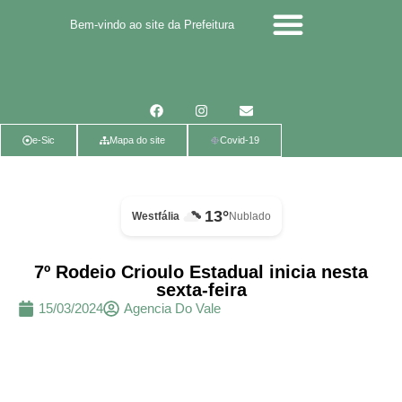
Bem-vindo ao site da Prefeitura
Calendário de eventos
Calendário de Eventos
Parcerias Voluntárias
Política de Privacidade
e-Sic
Mapa do site
Covid-19
13°
Westfália
Nublado
7º Rodeio Crioulo Estadual inicia nesta
sexta-feira
15/03/2024
Agencia Do Vale