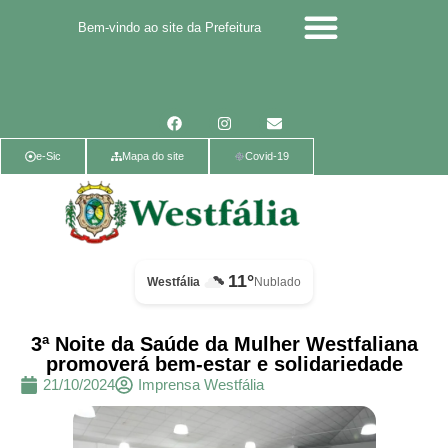
Bem-vindo ao site da Prefeitura
Calendário de eventos
Calendário de Eventos
Parcerias Voluntárias
Política de Privacidade
e-Sic
Mapa do site
Covid-19
11°
Westfália
Nublado
3ª Noite da Saúde da Mulher Westfaliana
promoverá bem-estar e solidariedade
21/10/2024
Imprensa Westfália