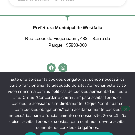
Prefeitura Municipal de Westfália
Rua Leopoldo Fiegenbaum, 488 – Bairro do
Parque | 95893-000
Telefone:
(51) 3762-4553
Este site apresenta cookies obrigatórios, sendo necessários
para o funcionamento adequado do site. Ao fechar este aviso
E-mail:
westfalia@westfalia.rs.gov.br
você concorda com as políticas de cookies apresentadas neste
Horário de Atendimento:
site. Clique "Concordar e continuar" para aceitar todos os
cookies, e acessar o site diretamente. Clique "Continuar só
Segunda a sexta-feira:
com cookies obrigatórios" para aceitar somente cookies
necessários para o funcionamento do nosso site. Se você não
Das
7h30 às 11h30
e das
13h às 17h.
quiser aceitar todos os cookies, para continuar deverá aceitar
somente os cookies obrigatórios.
Desenvolvido por
Agência do Vale
– Município de Westfália – RS – Todos os