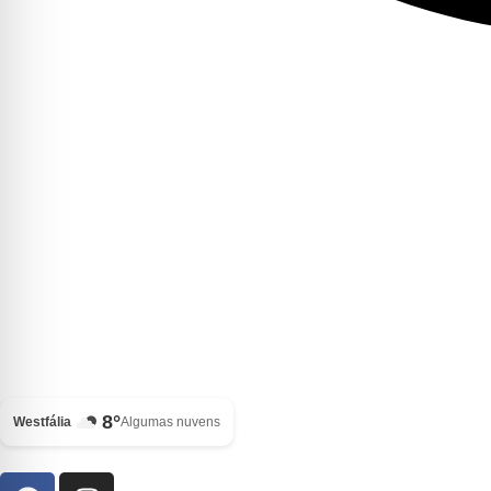
8°
Westfália
Algumas nuvens