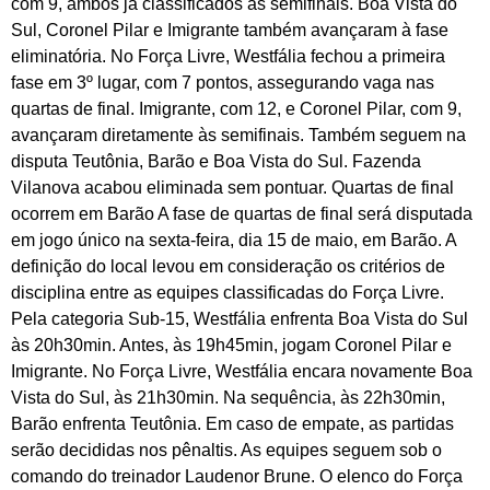
com 9, ambos já classificados às semifinais. Boa Vista do
Sul, Coronel Pilar e Imigrante também avançaram à fase
eliminatória. No Força Livre, Westfália fechou a primeira
fase em 3º lugar, com 7 pontos, assegurando vaga nas
quartas de final. Imigrante, com 12, e Coronel Pilar, com 9,
avançaram diretamente às semifinais. Também seguem na
disputa Teutônia, Barão e Boa Vista do Sul. Fazenda
Vilanova acabou eliminada sem pontuar. Quartas de final
ocorrem em Barão A fase de quartas de final será disputada
em jogo único na sexta-feira, dia 15 de maio, em Barão. A
definição do local levou em consideração os critérios de
disciplina entre as equipes classificadas do Força Livre.
Pela categoria Sub-15, Westfália enfrenta Boa Vista do Sul
às 20h30min. Antes, às 19h45min, jogam Coronel Pilar e
Imigrante. No Força Livre, Westfália encara novamente Boa
Vista do Sul, às 21h30min. Na sequência, às 22h30min,
Barão enfrenta Teutônia. Em caso de empate, as partidas
serão decididas nos pênaltis. As equipes seguem sob o
comando do treinador Laudenor Brune. O elenco do Força