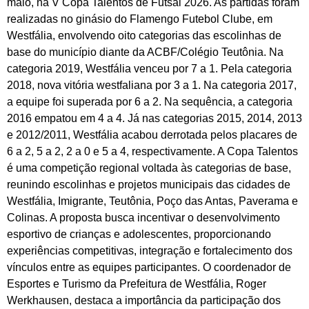
maio, na V Copa Talentos de Futsal 2026. As partidas foram
realizadas no ginásio do Flamengo Futebol Clube, em
Westfália, envolvendo oito categorias das escolinhas de
base do município diante da ACBF/Colégio Teutônia. Na
categoria 2019, Westfália venceu por 7 a 1. Pela categoria
2018, nova vitória westfaliana por 3 a 1. Na categoria 2017,
a equipe foi superada por 6 a 2. Na sequência, a categoria
2016 empatou em 4 a 4. Já nas categorias 2015, 2014, 2013
e 2012/2011, Westfália acabou derrotada pelos placares de
6 a 2, 5 a 2, 2 a 0 e 5 a 4, respectivamente. A Copa Talentos
é uma competição regional voltada às categorias de base,
reunindo escolinhas e projetos municipais das cidades de
Westfália, Imigrante, Teutônia, Poço das Antas, Paverama e
Colinas. A proposta busca incentivar o desenvolvimento
esportivo de crianças e adolescentes, proporcionando
experiências competitivas, integração e fortalecimento dos
vínculos entre as equipes participantes. O coordenador de
Esportes e Turismo da Prefeitura de Westfália, Roger
Werkhausen, destaca a importância da participação dos