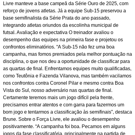
Livre manteve a base campeã da Série Ouro de 2025, com
reforço de jovens atletas. Já a equipe Sub-15 preservou a
base semifinalista da Série Prata do ano passado,
integrando atletas oriundos da escolinha municipal de
futsal. Avaliação e expectativa O treinador avaliou o
desempenho das equipes na primeira fase e projetou os
confrontos eliminatórios. “A Sub-15 não fez uma boa
campanha, mas fomos premiados pela melhor pontuação na
disciplina, o que nos deu a oportunidade de classificar para
as quartas de final. Enfrentamos equipes muito qualificadas,
como Teutônia e Fazenda Vilanova, mas também vacilamos
nos confrontos contra Coronel Pilar e mesmo contra Boa
Vista do Sul, nosso adversário nas quartas de final.
Certamente teremos mais um jogo difícil pela frente,
precisamos entrar atentos e com garra para fazermos um
bom jogo e tentarmos a classificação às semifinais”, destaca
Brune. Sobre o Força Livre, ele avaliou o desempenho
positivamente. “A campanha foi boa. Pecamos em alguns
jogos da fase classificatória, principalmente na partida de