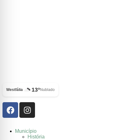
13°
Westfália
Nublado
Município
História